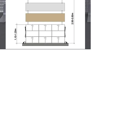
Accessoires B
FAQ
Impressum
© 2019 copyright/designed by brubaker
Divisto ist ein Label by BOP bruppacher office
project