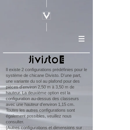
Il existe 2 configurations prédéfinies pour le
système de chicane Divisto. D'une part,
une variante du sol au plafond pour des
pièces d'environ 2,50 m à 3,50 m de
hauteur. La deuxième option est la
configuration au-dessus des classeurs
avec une hauteur d'environ 1,15 cm.
Toutes les autres configurations sont
également possibles, veuillez nous
consulter.
(Autres configurations et dimensions sur