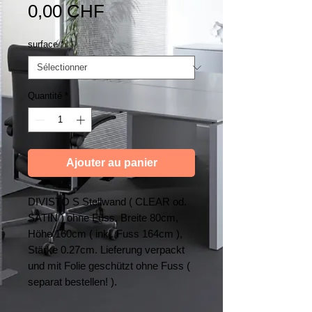
Prix
0,00 CHF
surface
*
Quantité
*
Ajouter au panier
DIVISTO S Stellwand ( CLEAR od.
SATIN ) ohne Fuss, Breite 80cm,
Höhe 160cm ( inkl. Fuss 164cm ),
Stärke 0.27cm. Lieferung verpackt
und mit Folie geschützt ohne Fuss (
separat bestellen! ).