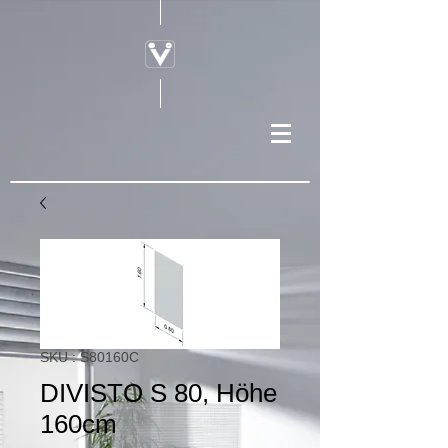
SKU : S80160C
DIVISTO S 80, Höhe
160cm